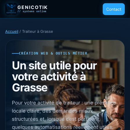
GENICOTIK
Contact
// systems online
Accueil
/ Traiteur à Grasse
CRÉATION WEB & OUTILS MÉTIER
Un site utile pour
votre activité à
Grasse
Pour votre activité de traiteur : une présence
locale claire, des demandes mieux
structurées et, lorsque c’est pertinent,
quelques automatisations réellement utiles.